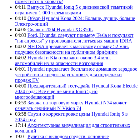
поместится в кровать?
04:11
Выпуск Hyundai Ioniq 5 с диснеевской тематикой
ограничен 1 000 экземплярами
04:10
Обзор Hyundai Kona 2024: Больше, лучше, больше
Электро-опций
04:06
Свалка: 2004 Hyundai XG350L
04:03
Ford, Hyundai следуют примеру Tesla и покупают
"гигапрессы" у производителя литьевых машин IDRA
04:02
NHTSA призывает к массовому отзыву 52 млн.
подушек безопасности на публичном брифинге
04:02
Hyundai и Kia отзывают около 3,4 млн.
автомобилей из-за опасности возгорания
04:01
Hyundai предлагает бесплатное домашнее зарядное
устройство и кредит на установку для поддержки
продаж EV
04:00
Предварительный тест-драйв Hyundai Kona Electric
2024 года: Все еще не мини Ioniq 5, но
многообещающий
03:59
Заявка на торговую марку Hyundai N74 может
означать серийный N Vision 74
03:58
Слухи о корректировке цены Hyundai Ioniq 5 в
2024 году
17:14
Архитектурная визуализация для строительных
компаний
19:01
Рулетка с выводом средств: основные