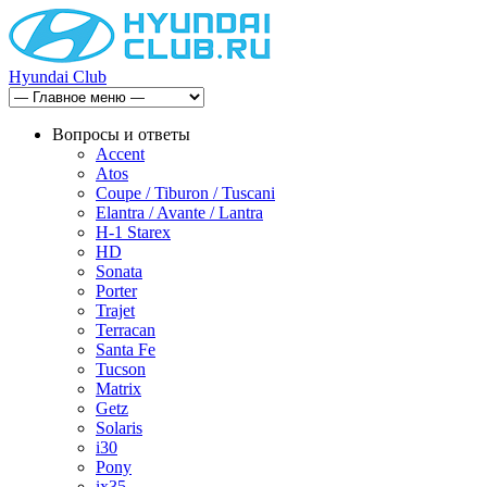
Hyundai Club
Вопросы и ответы
Accent
Atos
Coupe / Tiburon / Tuscani
Elantra / Avante / Lantra
H-1 Starex
HD
Sonata
Porter
Trajet
Terracan
Santa Fe
Tucson
Matrix
Getz
Solaris
i30
Pony
ix35