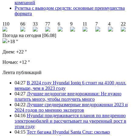
компаний
Рулетка с выводом средств: основные преимущества
формата
110
66
33
77
6
9
11
7
4
22
Погода на сегодня [06.08]
+18 °
Днем:
+22 °
Ночью:
+12 °
Лента публикаций
04:27
В 2024 году Hyundai Ioniq 6 стоит на 4100 долл.
меньше, чем в 2023 году
04:27
Лучшие недорогие внедорожники: Не нужно
платить много, чтобы получить много
04:22
Лучшие среднеразмерные внедорожники 2023 и
2024 годов по мнению экспертов
04:16
Hyundai придерживается планов по внедрению
электромобилей и рассчитывает на уверенный рост в
этом году
04:15
Тест багажа Hyundai Santa Cruz: сколько