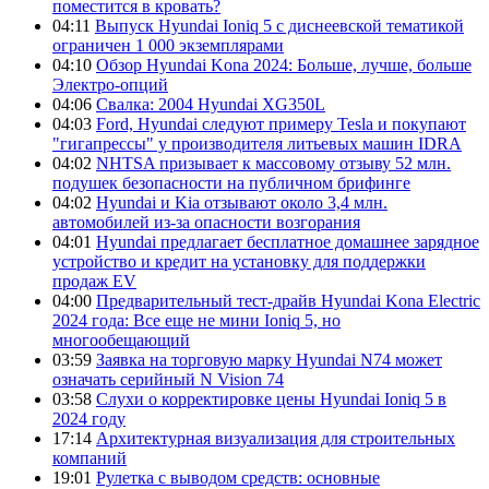
поместится в кровать?
04:11
Выпуск Hyundai Ioniq 5 с диснеевской тематикой
ограничен 1 000 экземплярами
04:10
Обзор Hyundai Kona 2024: Больше, лучше, больше
Электро-опций
04:06
Свалка: 2004 Hyundai XG350L
04:03
Ford, Hyundai следуют примеру Tesla и покупают
"гигапрессы" у производителя литьевых машин IDRA
04:02
NHTSA призывает к массовому отзыву 52 млн.
подушек безопасности на публичном брифинге
04:02
Hyundai и Kia отзывают около 3,4 млн.
автомобилей из-за опасности возгорания
04:01
Hyundai предлагает бесплатное домашнее зарядное
устройство и кредит на установку для поддержки
продаж EV
04:00
Предварительный тест-драйв Hyundai Kona Electric
2024 года: Все еще не мини Ioniq 5, но
многообещающий
03:59
Заявка на торговую марку Hyundai N74 может
означать серийный N Vision 74
03:58
Слухи о корректировке цены Hyundai Ioniq 5 в
2024 году
17:14
Архитектурная визуализация для строительных
компаний
19:01
Рулетка с выводом средств: основные