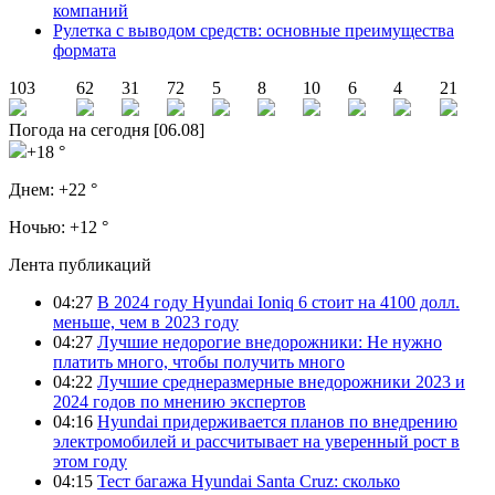
компаний
Рулетка с выводом средств: основные преимущества
формата
103
62
31
72
5
8
10
6
4
21
Погода на сегодня [06.08]
+18 °
Днем:
+22 °
Ночью:
+12 °
Лента публикаций
04:27
В 2024 году Hyundai Ioniq 6 стоит на 4100 долл.
меньше, чем в 2023 году
04:27
Лучшие недорогие внедорожники: Не нужно
платить много, чтобы получить много
04:22
Лучшие среднеразмерные внедорожники 2023 и
2024 годов по мнению экспертов
04:16
Hyundai придерживается планов по внедрению
электромобилей и рассчитывает на уверенный рост в
этом году
04:15
Тест багажа Hyundai Santa Cruz: сколько