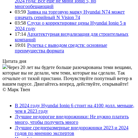
2024 года: Все еще не мини Ioniq 5, но
многообещающий
03:59
Заявка на торговую марку Hyundai N74 может
означать серийный N Vision 74
03:58
Слухи о корректировке цены Hyundai Ioniq 5 в
2024 году
17:14
Архитектурная визуализация для строительных
компаний
19:01
Рулетка с выводом средств: основные
преимущества формата
Цитата дня
Через 20 лет вы будете больше разочарованы теми вещами,
которые вы не делали, чем теми, которые вы сделали. Так
отчальте от тихой пристани. Почувствуйте попутный ветер в
вашем парусе. Двигайтесь вперед, действуйте, открывайте!
© Марк Твен
В 2024 году Hyundai Ioniq 6 стоит на 4100 долл. меньше,
чем в 2023 году
Лучшие недорогие внедорожники: Не нужно платить
много, чтобы получить много
Лучшие среднеразмерные внедорожники 2023 и 2024
годов по мнению экспертов