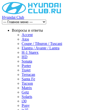
Hyundai Club
Вопросы и ответы
Accent
Atos
Coupe / Tiburon / Tuscani
Elantra / Avante / Lantra
H-1 Starex
HD
Sonata
Porter
Trajet
Terracan
Santa Fe
Tucson
Matrix
Getz
Solaris
i30
Pony
ix35