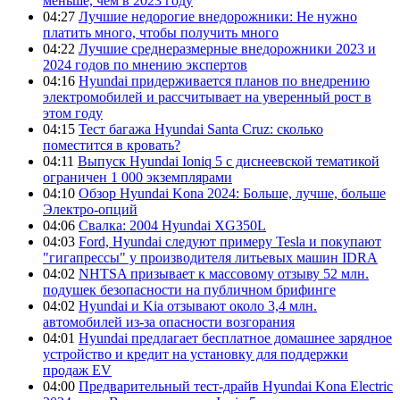
меньше, чем в 2023 году
04:27
Лучшие недорогие внедорожники: Не нужно
платить много, чтобы получить много
04:22
Лучшие среднеразмерные внедорожники 2023 и
2024 годов по мнению экспертов
04:16
Hyundai придерживается планов по внедрению
электромобилей и рассчитывает на уверенный рост в
этом году
04:15
Тест багажа Hyundai Santa Cruz: сколько
поместится в кровать?
04:11
Выпуск Hyundai Ioniq 5 с диснеевской тематикой
ограничен 1 000 экземплярами
04:10
Обзор Hyundai Kona 2024: Больше, лучше, больше
Электро-опций
04:06
Свалка: 2004 Hyundai XG350L
04:03
Ford, Hyundai следуют примеру Tesla и покупают
"гигапрессы" у производителя литьевых машин IDRA
04:02
NHTSA призывает к массовому отзыву 52 млн.
подушек безопасности на публичном брифинге
04:02
Hyundai и Kia отзывают около 3,4 млн.
автомобилей из-за опасности возгорания
04:01
Hyundai предлагает бесплатное домашнее зарядное
устройство и кредит на установку для поддержки
продаж EV
04:00
Предварительный тест-драйв Hyundai Kona Electric