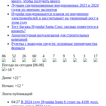
много, чтобы получить много
Лучшие среднеразмерные внедорожники 2023 и 2024
годов по мнению экспертов
Hyundai придерживается планов по внедрению
электромобилей и рассчитывает на уверенный рост в
этом году
Тест багажа Hyundai Santa Cruz: сколько поместится в
кровать?
Архитектурная визуализация для строительных
компаний
Рулетка с выводом средств: основные преимущества
формата
86
52
26
60
4
7
9
5
3
17
Погода на сегодня [06.08]
+18 °
Днем:
+22 °
Ночью:
+12 °
Лента публикаций
04:27
В 2024 году Hyundai Ioniq 6 стоит на 4100 долл.