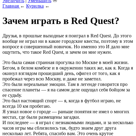
Увеличить
|
Уменьшить
Главная
←
Курилка
←
Зачем играть в Red Quest?
Друзья, в прошлые выходные я поиграл в Red Quest. До этого
вообще не играл ни в какие городские квесты, поэтому в этом
вопросе я совершенный новичок. Но именно это И дало мне
ощутить, что такое Red Quеst, и зачем он мне нужен.
Это была самая странная прогулка по Москве в моей жизни.
Бегом, в белом комбезе и в окружении таких же, как я. Когда я
окинул взглядом прошедший день, офигел от того, как я
пробежал через всю Москву, и даже не заметил.
Это были нереальные эмоции. Там в легенде говорится про
спасение планеты — я на самом деле ощущал себя бойцом за
ее судьбу.
Это был настоящий спорт — я, когда в футбол играю, не
всегда 10 км пробегаю.
Я узнал новое о городе — раньше понятия не имел о многих
местах, где были размещены загадки.
И последнее — я играл с незнакомыми людьми, и за несколько
часов игры мы сблизились так, будто знаем друг друга
несколько лет. Ребята, спасибо вам. Это очень крутое