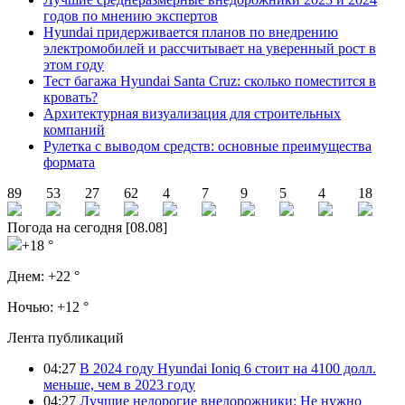
годов по мнению экспертов
Hyundai придерживается планов по внедрению
электромобилей и рассчитывает на уверенный рост в
этом году
Тест багажа Hyundai Santa Cruz: сколько поместится в
кровать?
Архитектурная визуализация для строительных
компаний
Рулетка с выводом средств: основные преимущества
формата
89
53
27
62
4
7
9
5
4
18
Погода на сегодня [08.08]
+18 °
Днем:
+22 °
Ночью:
+12 °
Лента публикаций
04:27
В 2024 году Hyundai Ioniq 6 стоит на 4100 долл.
меньше, чем в 2023 году
04:27
Лучшие недорогие внедорожники: Не нужно