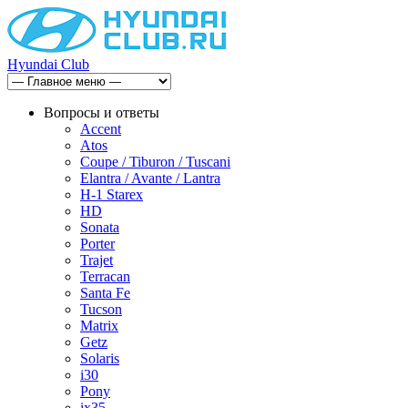
Hyundai Club
Вопросы и ответы
Accent
Atos
Coupe / Tiburon / Tuscani
Elantra / Avante / Lantra
H-1 Starex
HD
Sonata
Porter
Trajet
Terracan
Santa Fe
Tucson
Matrix
Getz
Solaris
i30
Pony
ix35