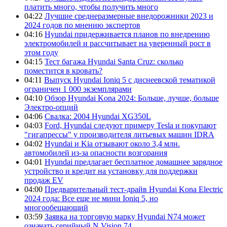
платить много, чтобы получить много
04:22
Лучшие среднеразмерные внедорожники 2023 и
2024 годов по мнению экспертов
04:16
Hyundai придерживается планов по внедрению
электромобилей и рассчитывает на уверенный рост в
этом году
04:15
Тест багажа Hyundai Santa Cruz: сколько
поместится в кровать?
04:11
Выпуск Hyundai Ioniq 5 с диснеевской тематикой
ограничен 1 000 экземплярами
04:10
Обзор Hyundai Kona 2024: Больше, лучше, больше
Электро-опций
04:06
Свалка: 2004 Hyundai XG350L
04:03
Ford, Hyundai следуют примеру Tesla и покупают
"гигапрессы" у производителя литьевых машин IDRA
04:02
Hyundai и Kia отзывают около 3,4 млн.
автомобилей из-за опасности возгорания
04:01
Hyundai предлагает бесплатное домашнее зарядное
устройство и кредит на установку для поддержки
продаж EV
04:00
Предварительный тест-драйв Hyundai Kona Electric
2024 года: Все еще не мини Ioniq 5, но
многообещающий
03:59
Заявка на торговую марку Hyundai N74 может
означать серийный N Vision 74