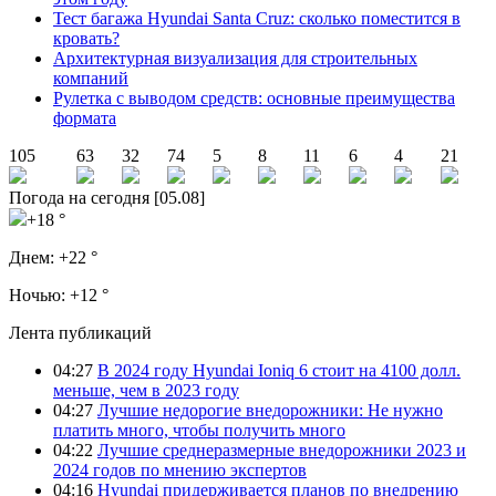
Тест багажа Hyundai Santa Cruz: сколько поместится в
кровать?
Архитектурная визуализация для строительных
компаний
Рулетка с выводом средств: основные преимущества
формата
105
63
32
74
5
8
11
6
4
21
Погода на сегодня [05.08]
+18 °
Днем:
+22 °
Ночью:
+12 °
Лента публикаций
04:27
В 2024 году Hyundai Ioniq 6 стоит на 4100 долл.
меньше, чем в 2023 году
04:27
Лучшие недорогие внедорожники: Не нужно
платить много, чтобы получить много
04:22
Лучшие среднеразмерные внедорожники 2023 и
2024 годов по мнению экспертов
04:16
Hyundai придерживается планов по внедрению