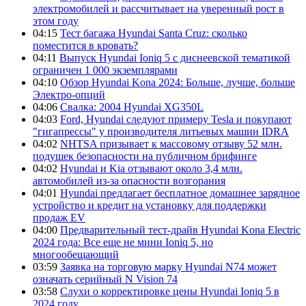
электромобилей и рассчитывает на уверенный рост в
этом году
04:15
Тест багажа Hyundai Santa Cruz: сколько
поместится в кровать?
04:11
Выпуск Hyundai Ioniq 5 с диснеевской тематикой
ограничен 1 000 экземплярами
04:10
Обзор Hyundai Kona 2024: Больше, лучше, больше
Электро-опций
04:06
Свалка: 2004 Hyundai XG350L
04:03
Ford, Hyundai следуют примеру Tesla и покупают
"гигапрессы" у производителя литьевых машин IDRA
04:02
NHTSA призывает к массовому отзыву 52 млн.
подушек безопасности на публичном брифинге
04:02
Hyundai и Kia отзывают около 3,4 млн.
автомобилей из-за опасности возгорания
04:01
Hyundai предлагает бесплатное домашнее зарядное
устройство и кредит на установку для поддержки
продаж EV
04:00
Предварительный тест-драйв Hyundai Kona Electric
2024 года: Все еще не мини Ioniq 5, но
многообещающий
03:59
Заявка на торговую марку Hyundai N74 может
означать серийный N Vision 74
03:58
Слухи о корректировке цены Hyundai Ioniq 5 в
2024 году