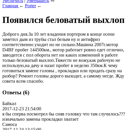
Увеличить
|
Уменьшить
Главная
←
Porter
←
Появился беловатый выхлоп
Доброго дня.За 10 лет владения портером в конце осени
заметил дым из трубы стал белым ну и антифриз
соответственно уходит но не сильно.Машина 2007г.мотор
D4BF пробег 144500км., мотор работает ровно едет отлично,
заводится с пол оборота нет ни каких изменений в работе
только беловатый выхлоп.Тяжести не вожу,как рабочую не
использую,на дачу и назат пробег в неделю 350км.К чему
готовиться замене головы , прокладки или продать сразу на
разбор? Ремонт головы дорого выходит, а самому негде. Жду
совета всем спасибо.
Ответы (6)
Байкал
2017-12-23 21:54:00
я бы сперва посмотрел бы сняв головку что там случилось???
изначально замены прокладки хватает
Самоса
2017-12-24 13:15:00