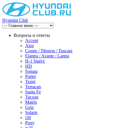
Hyundai Club
Вопросы и ответы
Accent
Atos
Coupe / Tiburon / Tuscani
Elantra / Avante / Lantra
H-1 Starex
HD
Sonata
Porter
Trajet
Terracan
Santa Fe
Tucson
Matrix
Getz
Solaris
i30
Pony
ix35