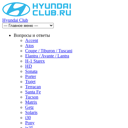
Hyundai Club
Вопросы и ответы
Accent
Atos
Coupe / Tiburon / Tuscani
Elantra / Avante / Lantra
H-1 Starex
HD
Sonata
Porter
Trajet
Terracan
Santa Fe
Tucson
Matrix
Getz
Solaris
i30
Pony
ix35