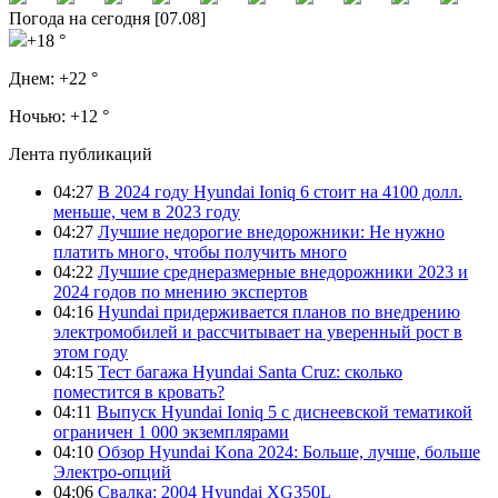
Погода на сегодня [07.08]
+18 °
Днем:
+22 °
Ночью:
+12 °
Лента публикаций
04:27
В 2024 году Hyundai Ioniq 6 стоит на 4100 долл.
меньше, чем в 2023 году
04:27
Лучшие недорогие внедорожники: Не нужно
платить много, чтобы получить много
04:22
Лучшие среднеразмерные внедорожники 2023 и
2024 годов по мнению экспертов
04:16
Hyundai придерживается планов по внедрению
электромобилей и рассчитывает на уверенный рост в
этом году
04:15
Тест багажа Hyundai Santa Cruz: сколько
поместится в кровать?
04:11
Выпуск Hyundai Ioniq 5 с диснеевской тематикой
ограничен 1 000 экземплярами
04:10
Обзор Hyundai Kona 2024: Больше, лучше, больше
Электро-опций
04:06
Свалка: 2004 Hyundai XG350L