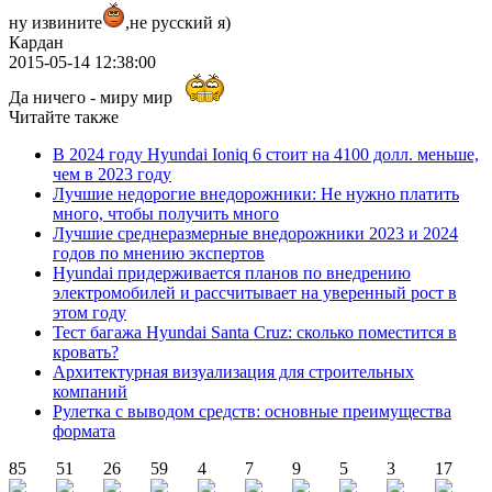
ну извините
,не русский я)
Кардан
2015-05-14 12:38:00
Да ничего - миру мир
Читайте также
В 2024 году Hyundai Ioniq 6 стоит на 4100 долл. меньше,
чем в 2023 году
Лучшие недорогие внедорожники: Не нужно платить
много, чтобы получить много
Лучшие среднеразмерные внедорожники 2023 и 2024
годов по мнению экспертов
Hyundai придерживается планов по внедрению
электромобилей и рассчитывает на уверенный рост в
этом году
Тест багажа Hyundai Santa Cruz: сколько поместится в
кровать?
Архитектурная визуализация для строительных
компаний
Рулетка с выводом средств: основные преимущества
формата
85
51
26
59
4
7
9
5
3
17