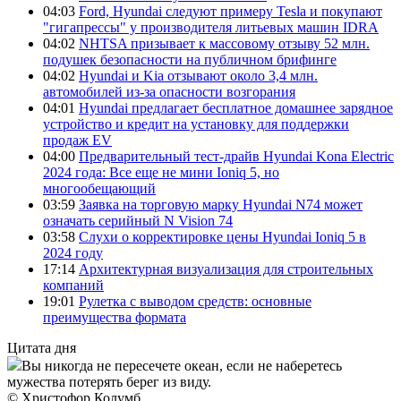
04:03
Ford, Hyundai следуют примеру Tesla и покупают
"гигапрессы" у производителя литьевых машин IDRA
04:02
NHTSA призывает к массовому отзыву 52 млн.
подушек безопасности на публичном брифинге
04:02
Hyundai и Kia отзывают около 3,4 млн.
автомобилей из-за опасности возгорания
04:01
Hyundai предлагает бесплатное домашнее зарядное
устройство и кредит на установку для поддержки
продаж EV
04:00
Предварительный тест-драйв Hyundai Kona Electric
2024 года: Все еще не мини Ioniq 5, но
многообещающий
03:59
Заявка на торговую марку Hyundai N74 может
означать серийный N Vision 74
03:58
Слухи о корректировке цены Hyundai Ioniq 5 в
2024 году
17:14
Архитектурная визуализация для строительных
компаний
19:01
Рулетка с выводом средств: основные
преимущества формата
Цитата дня
Вы никогда не пересечете океан, если не наберетесь
мужества потерять берег из виду.
© Христофор Колумб