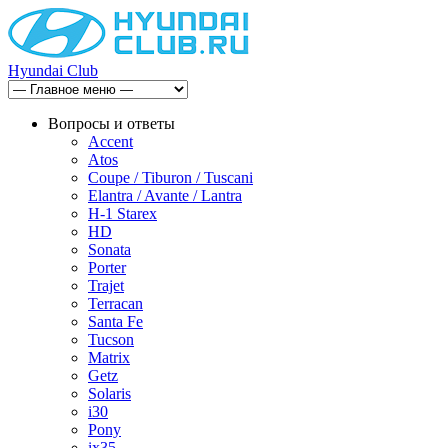
Hyundai Club
Вопросы и ответы
Accent
Atos
Coupe / Tiburon / Tuscani
Elantra / Avante / Lantra
H-1 Starex
HD
Sonata
Porter
Trajet
Terracan
Santa Fe
Tucson
Matrix
Getz
Solaris
i30
Pony
ix35