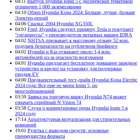
04:11
Выпуск Hyundai Ioniq 5 с диснеевской тематикой
ограничен 1 000 экземплярами
04:10
Обзор Hyundai Kona 2024: Больше, лучше, больше
Электро-опций
04:06
Свалка: 2004 Hyundai XG350L
04:03
Ford, Hyundai следуют примеру Tesla и покупают
"гигапрессы" у производителя литьевых машин IDRA
04:02
NHTSA призывает к массовому отзыву 52 млн.
подушек безопасности на публичном брифинге
04:02
Hyundai и Kia отзывают около 3,4 млн.
автомобилей из-за опасности возгорания
04:01
Hyundai предлагает бесплатное домашнее зарядное
устройство и кредит на установку для поддержки
продаж EV
04:00
Предварительный тест-драйв Hyundai Kona Electric
2024 года: Все еще не мини Ioniq 5, но
многообещающий
03:59
Заявка на торговую марку Hyundai N74 может
означать серийный N Vision 74
03:58
Слухи о корректировке цены Hyundai Ioniq 5 в
2024 году
17:14
Архитектурная визуализация для строительных
компаний
19:01
Рулетка с выводом средств: основные
преимущества формата