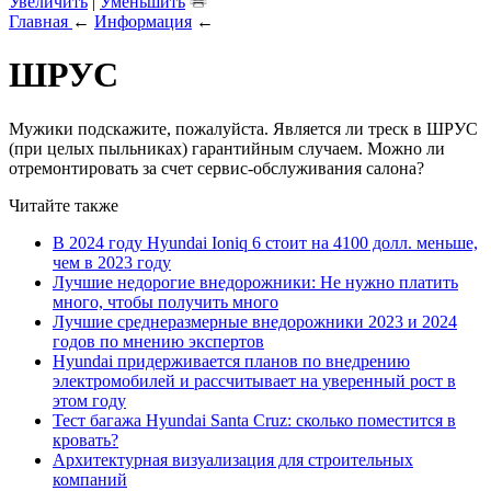
Увеличить
|
Уменьшить
Главная
←
Информация
←
ШРУС
Мужики подскажите, пожалуйста. Является ли треск в ШРУС
(при целых пыльниках) гарантийным случаем. Можно ли
отремонтировать за счет сервис-обслуживания салона?
Читайте также
В 2024 году Hyundai Ioniq 6 стоит на 4100 долл. меньше,
чем в 2023 году
Лучшие недорогие внедорожники: Не нужно платить
много, чтобы получить много
Лучшие среднеразмерные внедорожники 2023 и 2024
годов по мнению экспертов
Hyundai придерживается планов по внедрению
электромобилей и рассчитывает на уверенный рост в
этом году
Тест багажа Hyundai Santa Cruz: сколько поместится в
кровать?
Архитектурная визуализация для строительных
компаний