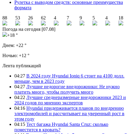
Рулетка с выводом средств: основные преимущества
формата
88
53
26
62
4
7
9
5
4
18
Погода на сегодня [07.08]
+18 °
Днем:
+22 °
Ночью:
+12 °
Лента публикаций
04:27
В 2024 году Hyundai Ioniq 6 стоит на 4100 долл.
меньше, чем в 2023 году
04:27
Лучшие недорогие внедорожники: Не нужно
платить много, чтобы получить много
04:22
Лучшие среднеразмерные внедорожники 2023 и
2024 годов по мнению экспертов
04:16
Hyundai придерживается планов по внедрению
электромобилей и рассчитывает на уверенный рост в
этом году
04:15
Тест багажа Hyundai Santa Cruz: сколько
поместится в кровать?