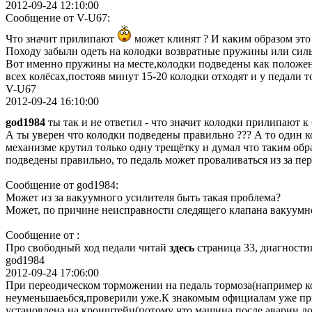
2012-09-24 12:10:00
Сообщение от V-U67:
Что значит прилипают
может клинят ? И каким образом это
Походу забыли одеть на колодки возвратные пружины или силь
Вот именно пружины на месте,колодки подведены как положено
всех колёсах,постояв минут 15-20 колодки отходят и у педали
V-U67
2012-09-24 16:10:00
god1984
ты так и не ответил - что значит колодки прилипают к
А ты уверен что колодки подведены правильно ??? А то один к
механизме крутил только одну трещётку и думал что таким обра
подведены правильно, то педаль может проваливаться из за пе
Сообщение от god1984:
Может из за вакуумного усилителя быть такая проблема?
Может, по причине неисправности следящего клапана вакуумно
Сообщение от :
Про свободный ход педали читай
здесь
страница 33, диагности
god1984
2012-09-24 17:06:00
При переодическом торможении на педаль тормоза(например ко
неуменьшаеьбся,проверили уже.К знакомым официалам уже при
установлена на кронштейн(потому что машина после аварии,ло