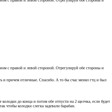
ном с правой и левой стороной. Отрегулируй обе стороны и
ном с правой и левой стороной. Отрегулируй обе стороны и
ть и причем отличные. Спасибо. А то бы счас менял гтц и был
е колодки до конца и потом обе отпусти на 2 щелчка, если будет
так чтобы колодки слегка задевали барабан.