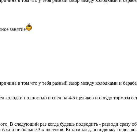
ичина в том что у тебя разный зазор между колодками и бараба
тное занятие
ичина в том что у тебя разный зазор между колодками и бараба
ел колодки полностью и свел на 4-5 щелчков и о чудо тормоза ес
ого. В следующий раз когда будешь подводить - разводи сразу об
 нужно не больше 3-х щелчков. Кстати когда я подвожу то делаю 