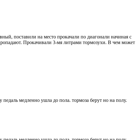
вный, поставили на место прокачали по диагонали начиная с
а пропадают. Прокачивали 3-мя литрами тормозухи. В чем может
 педаль медленно ушла до пола. тормоза берут но на полу.
 педаль медленно ушла до пола. тормоза берут но на полу.