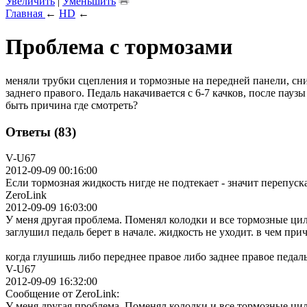
Увеличить
|
Уменьшить
Главная
←
HD
←
Проблема с тормозами
меняли трубки сцепления и тормозные на передней панели, сн
заднего правого. Педаль накачивается с 6-7 качков, после пау
быть причина где смотреть?
Ответы (83)
V-U67
2012-09-09 00:16:00
Если тормозная жидкость нигде не подтекает - значит перепуск
ZeroLink
2012-09-09 16:03:00
У меня другая проблема. Поменял колодки и все тормозные цил
заглушил педаль берет в начале. жидкость не уходит. в чем при
когда глушишь либо переднее правое либо заднее правое педал
V-U67
2012-09-09 16:32:00
Сообщение от ZeroLink:
У меня другая проблема. Поменял колодки и все тормозные цил