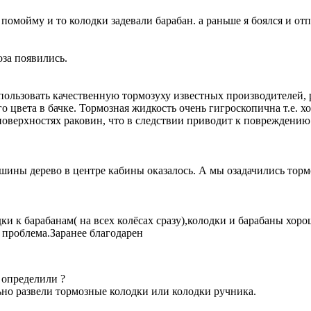
 помойму и то колодки задевали барабан. а раньше я боялся и от
оза появились.
пользовать качественную тормозуху известных производителей, 
о цвета в бачке. Тормозная жидкость очень гигроскопична т.е. х
оверхностях раковин, что в следствии приводит к повреждению
ашины дерево в центре кабины оказалось. А мы озадачились торм
ки к барабанам( на всех колёсах сразу),колодки и барабаны хо
м проблема.Заранее благодарен
 определили ?
но развели тормозные колодки или колодки ручника.