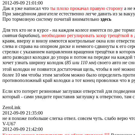
2012-09-09 21:01:00
Дак я уже написал что
ты плохо прокачал правую сторону
а не 
При заведённом двигателе естественно легче давить из за ваку
Про тормозную систему почитай внимательно
здесь
Для тех кто не в курсе - на каждом колесе имеется по две тор
снятия барабана
),
необходимо регулировать зазор трещёткой в
краям, вверху и внизу имеются контрольные окна или отверстия 
слева и справа на опорном диске и немного сдвинуты к его се
стрелки с указанием направления вращения трещётки в котором 
авто разводил колодки до упора и потом на передке на каждой 
хочет узнать ширину колодок (
85 или 110 мм
) своего авто не с
этой колодки не появится достаточная щель, чтобы в неё мож
более 10 мм чтобы этим загибом можно было определить проти
противоположный край колодки а тот конец проволоки что в ру
Если кто потерет резиновые заглушки отверстий для подведени
который - сами увидите приставив заглушку к отверстию, там 
ZeroLink
2012-09-09 21:35:00
не я похоже побольше слегка отвел. совсем чуть. слабо верю что
V-U67
2012-09-09 21:42:00
!!!