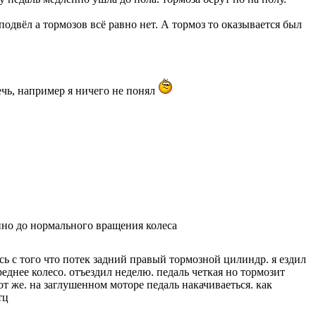
подвёл а тормозов всё равно нет. А тормоз то оказывается был
ечь, например я ничего не понял
нно до нормального вращения колеса
сь с того что потек задний правый тормозной цилиндр. я ездил
еднее колесо. отъездил неделю. педаль четкая но тормозит
от же. на заглушенном моторе педаль накачиваеться. как
тц