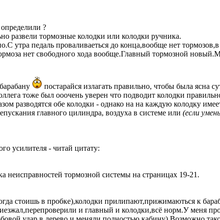
 определили ?
но развели тормозные колодки или колодки ручника.
.С утра педаль проваливаеться до конца,вообще нет тормозов,
 тормоза нет свободного хода вообще.Главный тормозной новый.
 барабану
постарайся излагать правильно, чтобы была ясна су
оллега тоже был ооочень уверен что подводит колодки правильно
зом разводятся обе колодки - однако на на каждую колодку имеет
репускания главного цилиндра, воздуха в системе или
(если умен
го усилителя - читай цитату:
ка неисправностей тормозной системы на страницах 19-21.
гда стоишь в пробке),колодки прилипают,прижимаються к бараб
езжал,перепроверили и главный и колодки,всё норм.У меня про
бовой удар в дерево и меняли полностью кабину).Возможно тако