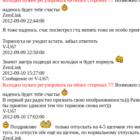
Колодки нужно регулировать на обоих сторонах
Возможно пр
надеюсь будет тебе счастье
ZeroLink
2012-09-09 22:44:00
Я тоже надеюсь. счас посмотрел гтц менять тоже не особо прия
Тормозуха не уходит кстати. забыл ответить
V-U67
2012-09-09 22:50:00
Значит завтра подводи все колодки и будет нормуль
ZeroLink
2012-09-10 15:27:00
Сообщение от V-U67:
!!!
Колодки нужно регулировать на обоих сторонах
Возможно пр
надеюсь будет тебе счастье
В первый раз радостно признать свою необразованность))) Разв
бы приятно удивлен тем что тормозов снова нет)))
V-U67
2012-09-10 17:02:00
Поздравляю
только отпускать на 4-5 щелчков это мн
туго, то отпусти обе ещё на щелчок, по нормальному отпускать
ZeroLink