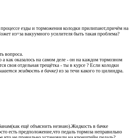
в процессе езды и торможения колодки прилипают,причём на
Может из=за вакуумного усилителя быть такая проблема?
ть вопроса.
 а как оказалось на самом деле - он на каждом тормозном
ся своя отдельная трещётка - ты в курсе ? Если колодки
ьшается жидкость в бачке)
из за течи какого то цилиндра.
анам(как ещё объяснить незнаю).Жидкость в бачке
сто есть предположение,что педаль тормоза неправильно
е,что не правильно установили на кронштейн педаль?