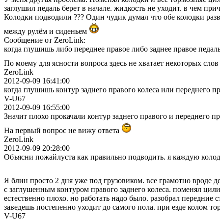
заглушил педаль берет в начале. жидкость не уходит. в чем при
Колодки подводили ??? Один чудик думал что обе колодки раз
между рулём и сиденьем
Сообщение от ZeroLink:
когда глушишь либо переднее правое либо заднее правое педал
По моему для ясности вопроса здесь не хватает некоторых слов
ZeroLink
2012-09-09 16:41:00
когда глушишь контур заднего правого колеса или переднего п
V-U67
2012-09-09 16:55:00
Значит плохо прокачали контур заднего правого и переднего пр
На первый вопрос не вижу ответа
ZeroLink
2012-09-09 20:28:00
Объясни пожайлуста как правильно подводить. я каждую колод
Я блин просто 2 дня уже под грузовиком. все грамотно вроде д
с заглушенным контуром правого заднего колеса. поменял цилин
естественно плохо. но работать надо было. разобрал передние 
заведешь постепенно уходит до самого пола. при езде колом тор
V-U67