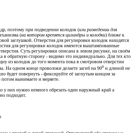
ндр, поэтому при подведении колодок (
или разведении для
еханизма (
на котором крепятся цилиндры и колодки
) ближе к
овой заглушкой. Отверстия для регулировки колодок находятся
верстия для регулировки колодок имеются выштампованные
тверстия. Суть регулировки описана в левом рисунке, на своём
ка в обратную сторону - видимо это индивидуально. Для тех кто
одну из колодок до того момента пока в смотровом отверстии
0
. На одном конце проволоки делаете загиб на 90
и длиной не
о будет повернуть - фиксируйте её загнутым концом за
) потом вынимаете и меряете.
ько у них нужно немного обрезать один наружный край а
но подходит.
ю