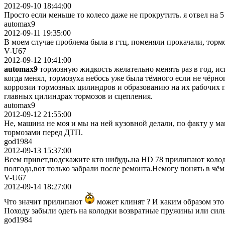
2012-09-10 18:44:00
Просто если меньше то колесо даже не прокрутить. я отвел на 5
automax9
2012-09-11 19:35:00
В моем случае проблема была в гтц, поменяли прокачали, торм
V-U67
2012-09-12 10:41:00
automax9
тормозную жидкость желательно менять раз в год, ис
когда менял, тормозуха небось уже была тёмного если не чёрног
коррозии тормозных цилиндров и образованию на их рабочих п
главных цилиндрах тормозов и сцепления.
automax9
2012-09-12 21:55:00
Не, машина не моя и мы на ней кузовной делали, по факту у м
тормозами перед ДТП.
god1984
2012-09-13 15:37:00
Всем привет,подскажите кто нибудь.на HD 78 прилипают колод
полгода,вот только забрали после ремонта.Немогу понять в чё
V-U67
2012-09-14 18:27:00
Что значит прилипают
может клинят ? И каким образом это
Походу забыли одеть на колодки возвратные пружины или силь
god1984