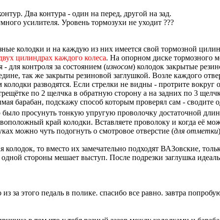
контур. Два контура - один на перед, другой на зад.
умного усилителя. Уровень тормозухи не уходит ???
мозные колодки и на каждую из них имеется свой тормозной цили
 двух цилиндрах каждого колеса
. На опорном диске тормозного м
- для контроля за состоянием (
износом
) колодок закрытые резин
редине, так же закрыты резиновой заглушкой. Возле каждого от
колодки разводятся. Если стрелки не видны - протрите вокруг о
трещётке по 2 щелчка в обратную сторону а на задних по 3 щелч
нимая барабан, подскажу способ которым проверял сам - сводите 
но было просунуть тонкую упругую проволочку достаточной длины
воположный край колодки. Вставляете проволоку и когда её можн
ках можно чуть подогнуть о смотровое отверстие (
для отметки
я колодок, то вместо их замечательно подходят ВАЗовские, тол
с одной стороны мешает выступ. После подрезки заглушка идеаль
 из за этого педаль в полике. спасибо все равно. завтра попробу