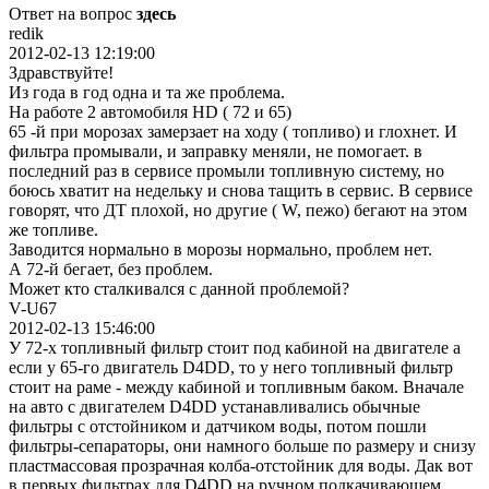
Ответ на вопрос
здесь
redik
2012-02-13 12:19:00
Здравствуйте!
Из года в год одна и та же проблема.
На работе 2 автомобиля HD ( 72 и 65)
65 -й при морозах замерзает на ходу ( топливо) и глохнет. И
фильтра промывали, и заправку меняли, не помогает. в
последний раз в сервисе промыли топливную систему, но
боюсь хватит на недельку и снова тащить в сервис. В сервисе
говорят, что ДТ плохой, но другие ( W, пежо) бегают на этом
же топливе.
Заводится нормально в морозы нормально, проблем нет.
А 72-й бегает, без проблем.
Может кто сталкивался с данной проблемой?
V-U67
2012-02-13 15:46:00
У 72-х топливный фильтр стоит под кабиной на двигателе а
если у 65-го двигатель D4DD, то у него топливный фильтр
стоит на раме - между кабиной и топливным баком. Вначале
на авто с двигателем D4DD устанавливались обычные
фильтры с отстойником и датчиком воды, потом пошли
фильтры-сепараторы, они намного больше по размеру и снизу
пластмассовая прозрачная колба-отстойник для воды. Дак вот
в первых фильтрах для D4DD на ручном подкачивающем