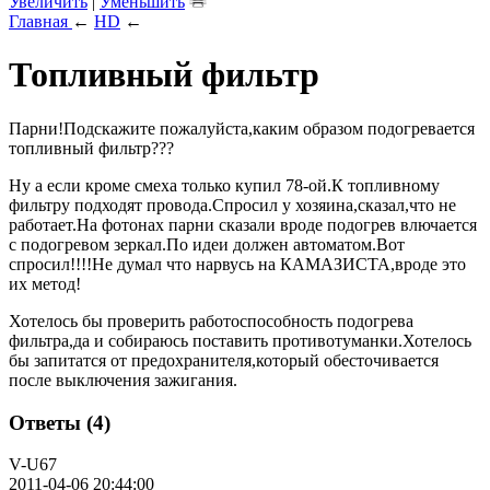
Увеличить
|
Уменьшить
Главная
←
HD
←
Топливный фильтр
Парни!Подскажите пожалуйста,каким образом подогревается
топливный фильтр???
Ну а если кроме смеха только купил 78-ой.К топливному
фильтру подходят провода.Спросил у хозяина,сказал,что не
работает.На фотонах парни сказали вроде подогрев влючается
с подогревом зеркал.По идеи должен автоматом.Вот
спросил!!!!Не думал что нарвусь на КАМАЗИСТА,вроде это
их метод!
Хотелось бы проверить работоспособность подогрева
фильтра,да и собираюсь поставить противотуманки.Хотелось
бы запитатся от предохранителя,который обесточивается
после выключения зажигания.
Ответы (4)
V-U67
2011-04-06 20:44:00