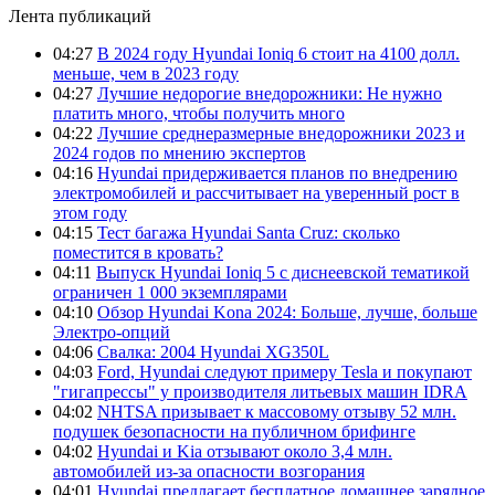
Лента публикаций
04:27
В 2024 году Hyundai Ioniq 6 стоит на 4100 долл.
меньше, чем в 2023 году
04:27
Лучшие недорогие внедорожники: Не нужно
платить много, чтобы получить много
04:22
Лучшие среднеразмерные внедорожники 2023 и
2024 годов по мнению экспертов
04:16
Hyundai придерживается планов по внедрению
электромобилей и рассчитывает на уверенный рост в
этом году
04:15
Тест багажа Hyundai Santa Cruz: сколько
поместится в кровать?
04:11
Выпуск Hyundai Ioniq 5 с диснеевской тематикой
ограничен 1 000 экземплярами
04:10
Обзор Hyundai Kona 2024: Больше, лучше, больше
Электро-опций
04:06
Свалка: 2004 Hyundai XG350L
04:03
Ford, Hyundai следуют примеру Tesla и покупают
"гигапрессы" у производителя литьевых машин IDRA
04:02
NHTSA призывает к массовому отзыву 52 млн.
подушек безопасности на публичном брифинге
04:02
Hyundai и Kia отзывают около 3,4 млн.
автомобилей из-за опасности возгорания
04:01
Hyundai предлагает бесплатное домашнее зарядное