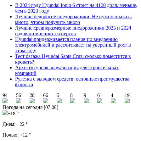
В 2024 году Hyundai Ioniq 6 стоит на 4100 долл. меньше,
чем в 2023 году
Лучшие недорогие внедорожники: Не нужно платить
много, чтобы получить много
Лучшие среднеразмерные внедорожники 2023 и 2024
годов по мнению экспертов
Hyundai придерживается планов по внедрению
электромобилей и рассчитывает на уверенный рост в
этом году
Тест багажа Hyundai Santa Cruz: сколько поместится в
кровать?
Архитектурная визуализация для строительных
компаний
Рулетка с выводом средств: основные преимущества
формата
94
56
28
66
5
8
9
6
4
19
Погода на сегодня [07.08]
+18 °
Днем:
+22 °
Ночью:
+12 °