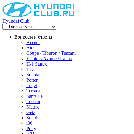
Hyundai Club
Вопросы и ответы
Accent
Atos
Coupe / Tiburon / Tuscani
Elantra / Avante / Lantra
H-1 Starex
HD
Sonata
Porter
Trajet
Terracan
Santa Fe
Tucson
Matrix
Getz
Solaris
i30
Pony
ix35