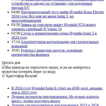
устройство и кредит на установку для поддержки
продаж EV
04:00
Предварительный тест-драйв Hyundai Kona Electric
2024 года: Все еще не мини Ioniq 5, но
многообещающий
03:59
Заявка на торговую марку Hyundai N74 может
означать серийный N Vision 74
03:58
Слухи о корректировке цены Hyundai Ioniq 5 в
2024 году
17:14
Архитектурная визуализация для строительных
компаний
19:01
Рулетка с выводом средств: основные
преимущества формата
Цитата дня
Вы никогда не пересечете океан, если не наберетесь
мужества потерять берег из виду.
© Христофор Колумб
В 2024 году Hyundai Ioniq 6 стоит на 4100 долл. меньше,
чем в 2023 году
Лучшие недорогие внедорожники: Не нужно платить
много, чтобы получить много
Лучшие среднеразмерные внедорожники 2023 и 2024