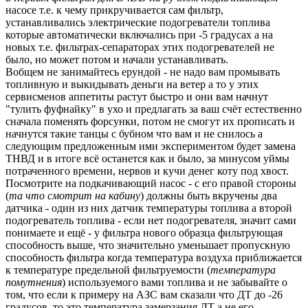
насосе т.е. к чему прикручивается сам фильтр,
устанавливались электрические подогреватели топлива
которые автоматически включались при -5 градусах а на
новых т.е. фильтрах-сепараторах этих подогревателей не
было, но может потом и начали устанавливать.
Вобщем не занимайтесь ерундой - не надо вам промывать
топливную и выкидывать деньги на ветер а то у этих
сервисменов аппетиты растут быстро и они вам начнут
"тулить фуфнайку" в ухо и предлагать за ваш счёт естественно
сначала поменять форсунки, потом не смогут их прописать и
начнутся такие танцы с бубном что вам и не снилось а
следующим предложенным ими экспериментом будет замена
ТНВД и в итоге всё останется как и было, за минусом уймы
потраченного времени, нервов и кучи денег коту под хвост.
Посмотрите на подкачивающий насос - с его правой стороны
(
та что смотрит на кабину
) должны быть вкручены два
датчика - один из них датчик температуры топлива а второй
подогреватель топлива - если нет подогревателя, значит сами
понимаете и ещё - у фильтра нового образца фильтрующая
способность выше, что значительно уменьшает пропускную
способность фильтра когда температура воздуха приближается
к температуре предельной фильтруемости (
температура
помутнения
) используемого вами топлива и не забывайте о
том, что если к примеру на АЗС вам сказали что ДТ до -26
градусов, то это температура замерзания ДТ а не его