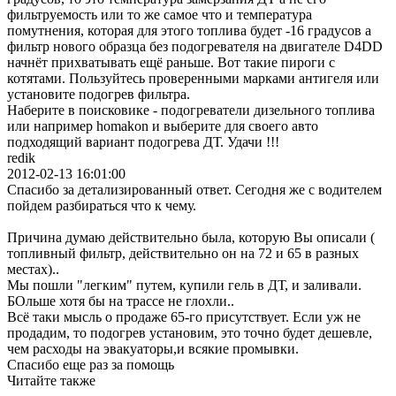
фильтруемость или то же самое что и температура
помутнения, которая для этого топлива будет -16 градусов а
фильтр нового образца без подогревателя на двигателе D4DD
начнёт прихватывать ещё раньше. Вот такие пироги с
котятами. Пользуйтесь проверенными марками антигеля или
установите подогрев фильтра.
Наберите в поисковике - подогреватели дизельного топлива
или например homakon и выберите для своего авто
подходящий вариант подогрева ДТ. Удачи !!!
redik
2012-02-13 16:01:00
Спасибо за детализированный ответ. Сегодня же с водителем
пойдем разбираться что к чему.
Причина думаю действительно была, которую Вы описали (
топливный фильтр, действительно он на 72 и 65 в разных
местах)..
Мы пошли "легким" путем, купили гель в ДТ, и заливали.
БОльше хотя бы на трассе не глохли..
Всё таки мысль о продаже 65-го присутствует. Если уж не
продадим, то подогрев установим, это точно будет дешевле,
чем расходы на эвакуаторы,и всякие промывки.
Спасибо еще раз за помощь
Читайте также