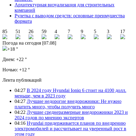
Архитектурная визуализация для строительных
компаний
Рулетка с выводом средств: основные преимущества
формата
85
51
26
59
4
7
9
5
3
17
Погода на сегодня [07.08]
+18 °
Днем:
+22 °
Ночью:
+12 °
Лента публикаций
04:27
В 2024 году Hyundai Ioniq 6 стоит на 4100 долл.
меньше, чем в 2023 году
04:27
Лучшие недорогие внедорожники: Не нужно
платить много, чтобы получить много
04:22
Лучшие среднеразмерные внедорожники 2023 и
2024 годов по мнению экспертов
04:16
Hyundai придерживается планов по внедрению
электромобилей и рассчитывает на уверенный рост в
этом году