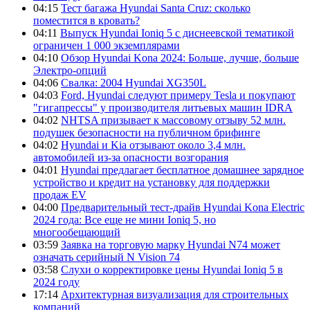
04:15
Тест багажа Hyundai Santa Cruz: сколько
поместится в кровать?
04:11
Выпуск Hyundai Ioniq 5 с диснеевской тематикой
ограничен 1 000 экземплярами
04:10
Обзор Hyundai Kona 2024: Больше, лучше, больше
Электро-опций
04:06
Свалка: 2004 Hyundai XG350L
04:03
Ford, Hyundai следуют примеру Tesla и покупают
"гигапрессы" у производителя литьевых машин IDRA
04:02
NHTSA призывает к массовому отзыву 52 млн.
подушек безопасности на публичном брифинге
04:02
Hyundai и Kia отзывают около 3,4 млн.
автомобилей из-за опасности возгорания
04:01
Hyundai предлагает бесплатное домашнее зарядное
устройство и кредит на установку для поддержки
продаж EV
04:00
Предварительный тест-драйв Hyundai Kona Electric
2024 года: Все еще не мини Ioniq 5, но
многообещающий
03:59
Заявка на торговую марку Hyundai N74 может
означать серийный N Vision 74
03:58
Слухи о корректировке цены Hyundai Ioniq 5 в
2024 году
17:14
Архитектурная визуализация для строительных
компаний