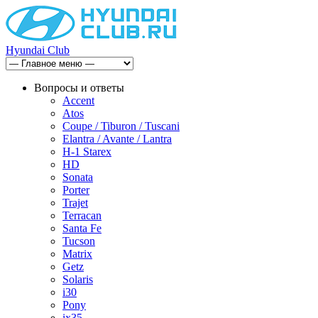
Hyundai Club
Вопросы и ответы
Accent
Atos
Coupe / Tiburon / Tuscani
Elantra / Avante / Lantra
H-1 Starex
HD
Sonata
Porter
Trajet
Terracan
Santa Fe
Tucson
Matrix
Getz
Solaris
i30
Pony
ix35