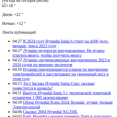
Погода на сегодня [06.08]
+18 °
Днем:
+22 °
Ночью:
+12 °
Лента публикаций
04:27
В 2024 году Hyundai Ioniq 6 стоит на 4100 долл.
меньше, чем в 2023 году
04:27
Лучшие недорогие внедорожники: Не нужно
платить много, чтобы получить много
04:22
Лучшие среднеразмерные внедорожники 2023 и
2024 годов по мнению экспертов
04:16
Hyundai придерживается планов по внедрению
электромобилей и рассчитывает на уверенный рост в
этом году
04:15
Тест багажа Hyundai Santa Cruz: сколько
поместится в кровать?
04:11
Выпуск Hyundai Ioniq 5 с диснеевской тематикой
ограничен 1 000 экземплярами
04:10
Обзор Hyundai Kona 2024: Больше, лучше, больше
Электро-опций
04:06
Свалка: 2004 Hyundai XG350L
04:03
Ford, Hyundai следуют примеру Tesla и покупают