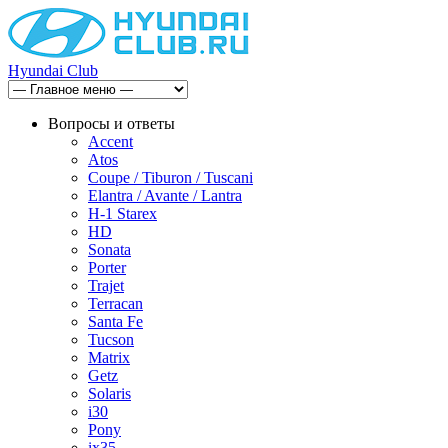
Hyundai Club
Вопросы и ответы
Accent
Atos
Coupe / Tiburon / Tuscani
Elantra / Avante / Lantra
H-1 Starex
HD
Sonata
Porter
Trajet
Terracan
Santa Fe
Tucson
Matrix
Getz
Solaris
i30
Pony
ix35