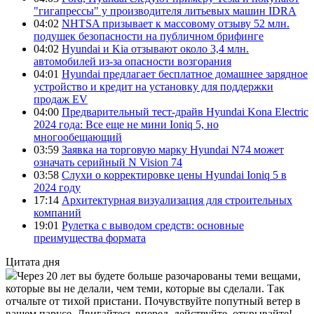
"гигапрессы" у производителя литьевых машин IDRA
04:02
NHTSA призывает к массовому отзыву 52 млн.
подушек безопасности на публичном брифинге
04:02
Hyundai и Kia отзывают около 3,4 млн.
автомобилей из-за опасности возгорания
04:01
Hyundai предлагает бесплатное домашнее зарядное
устройство и кредит на установку для поддержки
продаж EV
04:00
Предварительный тест-драйв Hyundai Kona Electric
2024 года: Все еще не мини Ioniq 5, но
многообещающий
03:59
Заявка на торговую марку Hyundai N74 может
означать серийный N Vision 74
03:58
Слухи о корректировке цены Hyundai Ioniq 5 в
2024 году
17:14
Архитектурная визуализация для строительных
компаний
19:01
Рулетка с выводом средств: основные
преимущества формата
Цитата дня
Через 20 лет вы будете больше разочарованы теми вещами,
которые вы не делали, чем теми, которые вы сделали. Так
отчальте от тихой пристани. Почувствуйте попутный ветер в
вашем парусе. Двигайтесь вперед, действуйте, открывайте!