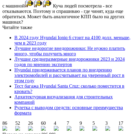
с машиной
Куча людей посмотрела - все
отказываются. Поэтому и спрашиваю - где чинят, куда еще
обратиться. Может быть аналогичное КПП было на других
машинах?
Читайте также
В 2024 году Hyundai Ioniq 6 стоит на 4100 долл. меньше,
чем в 2023 году
Лучшие недорогие внедорожники: Не нужно платить
много, чтобы получить много
Лучшие среднеразмерные внедорожники 2023 и 2024
годов по мнению экспертов
Hyundai придерживается планов по внедрению
электромобилей и рассчитывает на уверенный рост в
этом году
Тест багажа Hyundai Santa Cruz: сколько поместится в
кровать?
Архитектурная визуализация для строительных
компаний
Рулетка с выводом средств: основные преимущества
формата
86
52
26
60
4
7
9
5
3
17