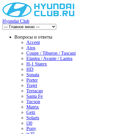
Hyundai Club
Вопросы и ответы
Accent
Atos
Coupe / Tiburon / Tuscani
Elantra / Avante / Lantra
H-1 Starex
HD
Sonata
Porter
Trajet
Terracan
Santa Fe
Tucson
Matrix
Getz
Solaris
i30
Pony
ix35