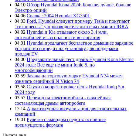
04:10
Обзор Hyundai Kona 2024: Больше, лучше, больше
Электро-опций
04:06
Свалка: 2004 Hyundai XG350L
04:03
Ford, Hyundai следуют примеру Tesla и покупают
"гигапрессы" у производителя литьевых машин IDRA
04:02
Hyundai и Kia отзывают около 3,4 млн.
автомобилей из-за опасности возгорания
04:01
Hyundai предлагает бесплатное домашнее зарядное
устройство и кредит на установку для поддержки
продаж EV
04:00
Предварительный тест-драйв Hyundai Kona Electric
2024 года: Все еще не мини Ioniq 5, но
многообещающий
03:59
Заявка на торговую марку Hyundai N74 может
означать серийный N Vision 74
03:58
Слухи о корректировке цены Hyundai Ioniq 5 в
2024 году
03:57
Переход на электромобили - важнейшая
составляющая драмы автопробега
17:14
Архитектурная визуализация для строительных
компаний
19:01
Рулетка с выводом средств: основные
преимущества формата
Цитата дня