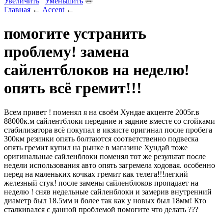
Увеличить
|
Уменьшить
Главная
←
Accent
←
помогите устранить
проблему! замена
сайлентблоков на неделю!
опять всё гремит!!!
Всем привет ! поменял я на своём Хундае акценте 2005г.в
88000к.м сайлентблоки передние и задние вместе со стойками
стабилизатора всё покупал в икзисте оригинал после пробега
300км резинки опять болтаются соответственно подвеска
опять гремит купил на рынке в магазине Хундай тоже
оригинальные сайленблоки поменял тот же результат после
недели использования авто опять загремела ходовая. особенно
перед на маленьких кочках гремит как телега!!!легкий
железный стук! после замены сайленблоков пропадает на
неделю ! сняв недельные сайленблоки и замерив внутренний
диаметр был 18.5мм и более так как у новых был 18мм! Кто
сталкивался с данной проблемой помогите что делать ???