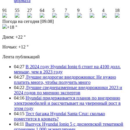
формата
91
55
27
64
5
7
9
5
4
18
Погода на сегодня [09.08]
+18 °
Днем:
+22 °
Ночью:
+12 °
Лента публикаций
04:27
В 2024 году Hyundai Ioniq 6 стоит на 4100 долл.
меньше, чем в 2023 году
04:27
Лучшие недорогие внедорожники: Не нужно
платить много, чтобы получить много
04:22
Лучшие среднеразмерные внедорожники 2023 и
2024 годов по мнению экспертов
04:16
Hyundai придерживается планов по внедрению
электромобилей и рассчитывает на уверенный рост в
этом году
04:15
Тест багажа Hyundai Santa Cruz: сколько
поместится в кровать?
04:11
Выпуск Hyundai Ioniq 5 с диснеевской тематикой
ограничен 1 000 экземплярами